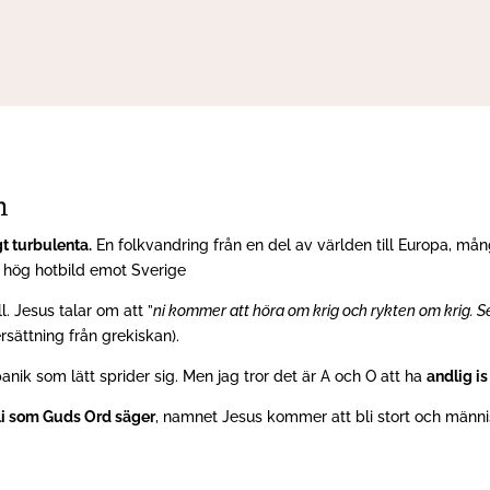
n
t turbulenta.
En folkvandring från en del av världen till Europa, mång
 hög hotbild emot Sverige
l. Jesus talar om att ”
ni kommer att höra om krig och rykten om krig. Se t
ersättning från grekiskan).
anik som lätt sprider sig. Men jag tror det är A och O att ha
andlig i
li som Guds Ord säger
, namnet Jesus kommer att bli stort och männ