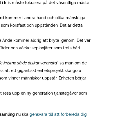
d i kris måste fokusera på det väsentliga måste
 Ord kommer i andra hand och olika mänskliga
 som korsfäst och uppstånden. Det är detta
e Ande kommer aldrig att bryta igenom. Det var
fäder och väckelsepionjärer som trots hårt
e kristna så de älskar varandra
” sa man om de
oss att ett gigantiskt enhetsprojekt ska göra
som vinner människor uppstår. Enheten börjar
att resa upp en ny generation tjänstegåvor som
örsamling
nu ska
gensvara till att förbereda dig