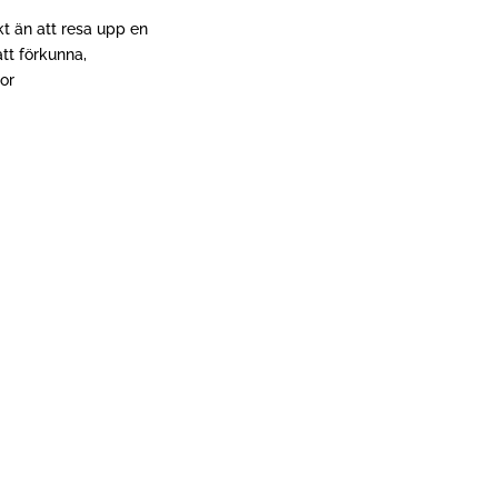
kt än att resa upp en
tt förkunna,
kor
ders Gerdmars nya bok HBTQ och Bibeln – Svärdet genom svensk kris
ens analys av Bibeln jämfört med troende kristnas bibelläsning och st