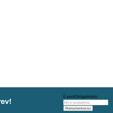
ätverk i Tanzania och kringliggande länder, där man har stora bönem
E-post
(Obligatoriskt)
rev!
Prenumerera nu