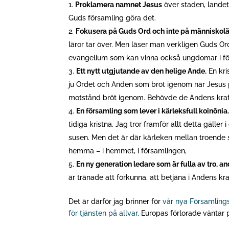
Proklamera namnet Jesus
över staden, landet
Guds församling göra det.
Fokusera på Guds Ord och inte på människolä
läror tar över. Men läser man verkligen Guds O
evangelium som kan vinna också ungdomar i föro
Ett nytt utgjutande av den helige Ande.
En kri
ju Ordet och Anden som bröt igenom när Jesus p
motstånd bröt igenom. Behövde de Andens kraft
En församling som lever i kärleksfull koinōnia
tidiga kristna. Jag tror framför allt detta gälle
susen. Men det är där kärleken mellan troende
hemma – i hemmet, i församlingen,
En ny generation ledare som är fulla av tro, 
är tränade att förkunna, att betjäna i Andens k
Det är därför jag brinner för
vår nya Församling
för tjänsten på allvar
. Europas förlorade väntar 