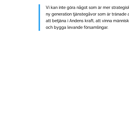
Vi kan inte göra något som är mer strategis
ny generation tjänstegåvor som är tränade a
att betjäna i Andens kraft, att vinna männis
och bygga levande församlingar.
I början av september gav STH Förlag ut An
Vilket förhållande råder mellan bibelforskar