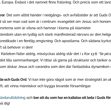
, Europa. Endast i det namnet finns frälsning. Och precis som ett lan
ror
. Det som alltid händer i nedgångs- och avfallstider är att Guds
rd så ser man vad som är i centrum: evangeliet om Jesus, och honom
rterna som är vilsna och hamnar i klorna på islamister.
stendom utan en tydlig och stark manifesterad närvaro av den helig
redikade i en fientlig omgivning. Och apostlarna. Och sådana kyrko
 så behöver vi den!
.
Kärleken faller aldrig, misslyckas aldrig står det i 1 Kor 13:8. ”
Se på d
r i det lilla sammanhanget. Vi tittar så gärna på strukturer och tänker 
 som älskar Jesus och varandra som den där fantastiska dynamiken 
ande och Guds Ord
. Vi kan inte göra något som är mer strategiskt än 
raft, att vinna människor och bygga levande församlingar.
sledarutbildning
och
ber att du som har en kallelse att leda i Guds f
på dig!