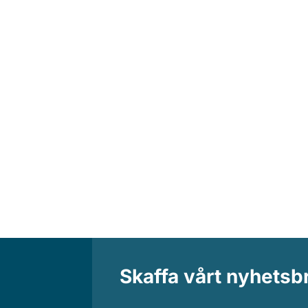
Pastor Jackson är ledare för ett stort bönen
Skaffa vårt nyhetsb