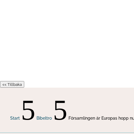
<< Tillbaka
5
5
Start
Bibeltro
Församlingen är Europas hopp n