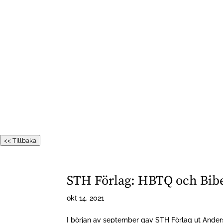
<< Tillbaka
STH Förlag: HBTQ och Bib
okt 14, 2021
I början av september gav STH Förlag ut And