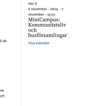
nov
6
6 november - 08:15
-
7
november - 12:00
MiniCampus:
Kommunitetsliv
och
husförsamlingar
ll de
Visa kalender
New
ytt