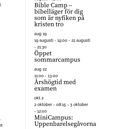
Bible Camp –
I
bibelläger för dig
som är nyfiken på
kristen tro
aug
19
19 augusti - 19:00
-
21 augusti
- 21:30
Öppet
sommarcampus
aug
22
11:00
-
13:00
Årshögtid med
examen
okt
2
2 oktober - 08:15
-
3 oktober
- 12:00
MiniCampus:
…
Uppenbarelsegåvorna
et