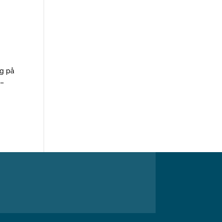
ag på
g–