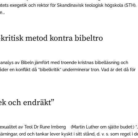
tets exegetik och rektor för Skandinavisk teologisk högskola (STH). 
...
-kritisk metod kontra bibeltro
 analys av Bibeln jämfört med troende kristnas bibelläsning och
åder en konflikt då ”bibelkritik” underminerar tron. Vad är det då för
lek och endräkt”
exualitet av Teol Dr Rune Imberg (Martin Luther om sjätte budet:) ”
ärningar, ord och tankar lever kyskt i sitt stånd, d. v. s. som regel i d