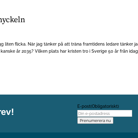
nyckeln
g liten flicka. När jag tänker på att träna framtidens ledare tänker j
anske år 2035? Vilken plats har kristen tro i Sverige 50 år från ida
E-post
(Obligatoriskt)
rev!
Prenumerera nu