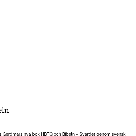
eln
ers Gerdmars nya bok HBTQ och Bibeln – Svärdet genom svensk