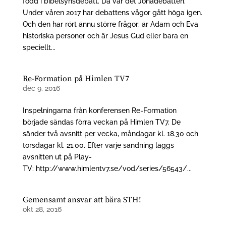
född i bibelsynsdebatt. Då var det Jonadebatten.
Under våren 2017 har debattens vågor gått höga igen.
Och den har rört ännu större frågor: är Adam och Eva
historiska personer och är Jesus Gud eller bara en
speciellt...
Re-Formation på Himlen TV7
dec 9, 2016
Inspelningarna från konferensen Re-Formation
började sändas förra veckan på Himlen TV7. De
sänder två avsnitt per vecka, måndagar kl. 18.30 och
torsdagar kl. 21.00. Efter varje sändning läggs
avsnitten ut på Play-
TV: http://www.himlentv7.se/vod/series/56543/...
Gemensamt ansvar att bära STH!
okt 28, 2016