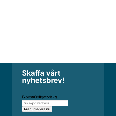
nya församlingsbildningar med
pingstkarismatisk orientering. De nya
församlingarna har en bakgrund...
Skaffa vårt
nyhetsbrev!
E-post
(Obligatoriskt)
Prenumerera nu