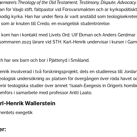
gemann’s Theology of the Old Testament, Testimony, Dispute, Advocacy
n för Växjö stift, fältpastor vid Försvarsmakten och är kyrkopolitiskt 
dig kyrka. Han har under flera år varit anställd som teologisekrete
 som är knuten till Credo, en evangelisk studentrörelse.
d kom han i kontakt med Livets Ord; Ulf Ekman och Anders Gerdmar n
sommaren 2023 lärare vid STH. Karl-Henrik undervisar i kurser i Ga
h har sex barn och bor i Pjätteryd i Småland.
nrik involverad i två forskningsprojekt, dels en studieresa till Jord
eologisk undersökning av platsen för övergången över röda havet och 
rör teologiska studier över ämnet “Isaiah-Exegesis in Origen’s homili
omförs i samarbete med professor Antti Laato.
rl-Henrik Wallerstein
mentets exegetik
er: