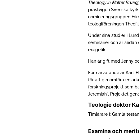
Theology in Walter Brueg
prästvigd i Svenska kyrka
nomineringsgruppen Frimo
teologiföreningen Theofil
Under sina studier i Lun
seminarier och är sedan 
exegetik.
Han är gift med Jenny oc
För närvarande är Karl-He
för att genomföra en ark
forskningsprojekt som be
Jeremiah”. Projektet gen
Teologie doktor Ka
Timlärare i: Gamla testa
Examina och merit