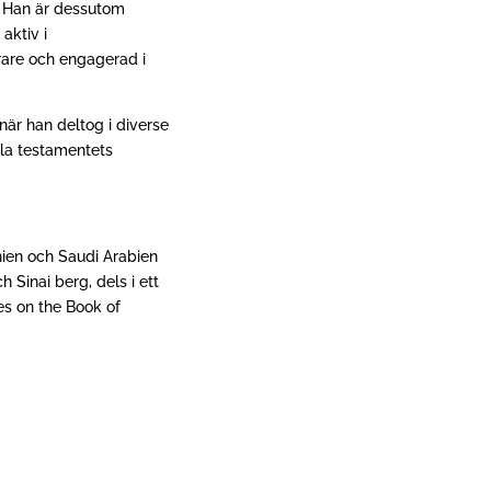
.
Han är dessutom
aktiv i
rare och engagerad i
är han deltog i diverse
mla testamentets
anien och Saudi Arabien
Sinai berg, dels i ett
es on the Book of