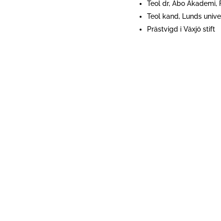
Teol dr, Åbo Akademi, 
Teol kand, Lunds unive
Prästvigd i Växjö stift
Publikationer:
En andra Naivitet inför 
En kritisk undersökning
Till Församlingens liv. 
Problemet med offentli
En salig blandning: Text
bibeltolkningens logik. 
Kontakt:
karl-henrik.wall