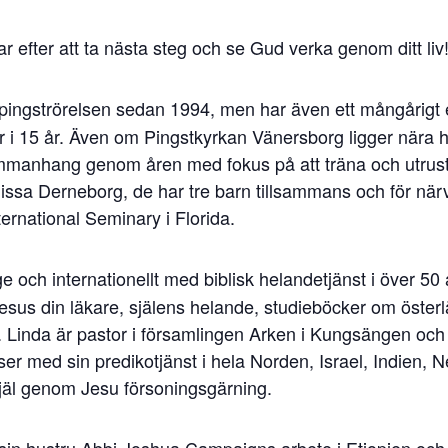
r efter att ta nästa steg och se Gud verka genom ditt liv
 i pingströrelsen sedan 1994, men har även ett mångåri
ör i 15 år. Även om Pingstkyrkan Vänersborg ligger nära 
nhang genom åren med fokus på att träna och utrusta för
issa Derneborg, de har tre barn tillsammans och för nä
ernational Seminary i Florida.
ge och internationellt med biblisk helandetjänst i över 50 
sus din läkare, själens helande, studieböcker om österlä
Linda är pastor i församlingen Arken i Kungsängen och 
ser med sin predikotjänst i hela Norden, Israel, Indien, 
själ genom Jesu försoningsgärning.
in hustru Abbi Joshua Campaigns arbete i Etiopien och S