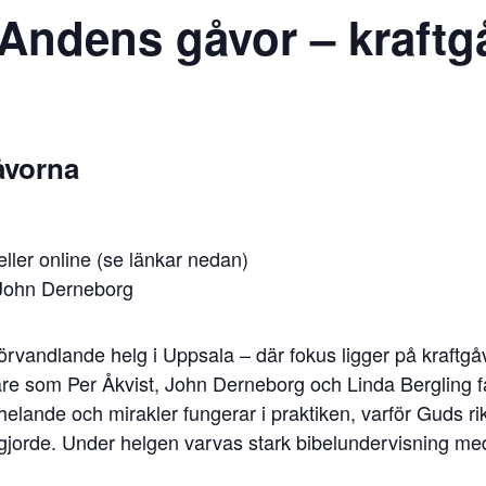
Andens gåvor – kraftg
åvorna
ller online (se länkar nedan)
, John Derneborg
förvandlande helg i Uppsala – där fokus ligger på kraftgå
lare som Per Åkvist, John Derneborg och Linda Bergling 
elande och mirakler fungerar i praktiken, varför Guds rik
 gjorde. Under helgen varvas stark bibelundervisning m