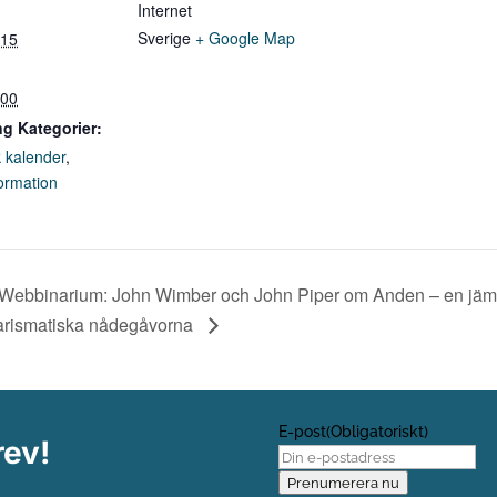
Internet
Sverige
+ Google Map
:15
:00
g Kategorier:
 kalender
,
ormation
Webbinarium: John Wimber och John Piper om Anden – en jämf
arismatiska nådegåvorna
E-post
(Obligatoriskt)
rev!
Prenumerera nu