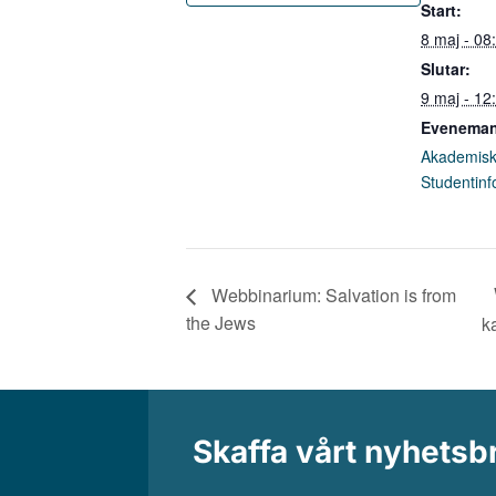
Start:
8 maj - 08
Slutar:
9 maj - 12
Eveneman
Akademisk
Studentinf
Webbinarium: Salvation is from
the Jews
k
Skaffa vårt nyhetsb