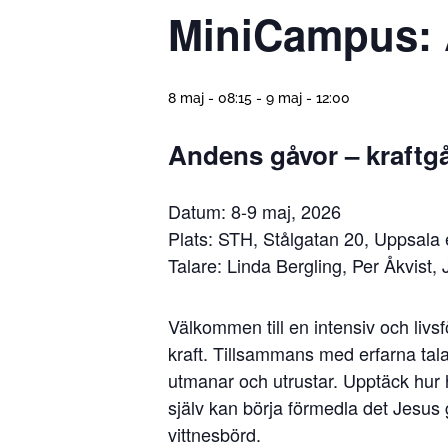
MiniCampus: 
8 maj - 08:15
-
9 maj - 12:00
Andens gåvor – kraftg
Datum: 8-9 maj, 2026
Plats: STH, Stålgatan 20, Uppsala e
Talare: Linda Bergling, Per Åkvist
Välkommen till en intensiv och livs
kraft. Tillsammans med erfarna ta
utmanar och utrustar. Upptäck hur h
själv kan börja förmedla det Jesus
vittnesbörd.