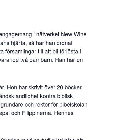
!
gt engagemang i nätverket New Wine
hans hjärta, så har han ordnat
samlingar till att bli förlösta i
rvarande två barnbarn. Han har en
år. Hon har skrivit över 20 böcker
ndsk andlighet kontra biblisk
grundare och rektor för bibelskolan
Nepal och Filippinerna. Hennes
verige med en tydlig kallelse att