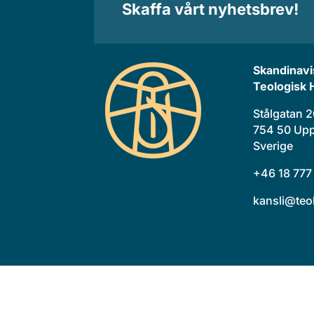
Skaffa vårt nyhetsbrev!
Skandinavi
Teologisk 
Stålgatan 
754 50 Upp
Sverige
+46 18 777
kansli@teo