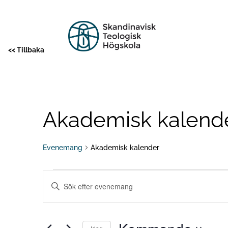
<< Tillbaka
Akademisk kalend
Evenemang
Akademisk kalender
Evenemang
Evenemang
Ange
nyckelord.
Search
Sök
efter