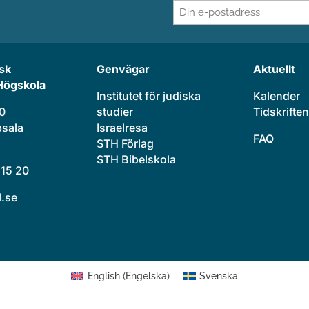
E-
post
(Obligatoriskt)
sk
Genvägar
Aktuellt
Högskola
Institutet för judiska
Kalender
20
studier
Tidskriften
sala
Israelresa
FAQ
STH Förlag
STH Bibelskola
 15 20
l.se
English
(
Engelska
)
Svenska