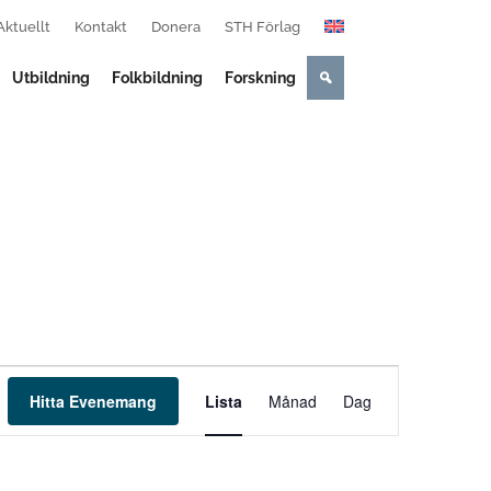
Aktuellt
Kontakt
Donera
STH Förlag
Utbildning
Folkbildning
Forskning
Evenemang
vynavigering
Hitta Evenemang
Lista
Månad
Dag