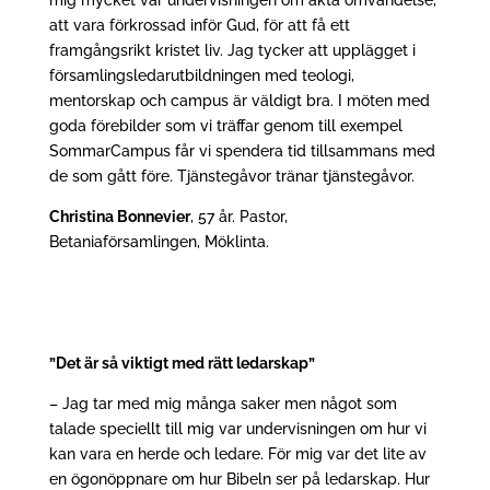
mig mycket var undervisningen om äkta omvändelse,
att vara förkrossad inför Gud, för att få ett
framgångsrikt kristet liv. Jag tycker att upplägget i
församlingsledarutbildningen med teologi,
mentorskap och campus är väldigt bra. I möten med
goda förebilder som vi träffar genom till exempel
SommarCampus får vi spendera tid tillsammans med
de som gått före. Tjänstegåvor tränar tjänstegåvor.
Christina Bonnevier
, 57 år. Pastor,
Betaniaförsamlingen, Möklinta.
”Det är så viktigt med rätt ledarskap”
– Jag tar med mig många saker men något som
talade speciellt till mig var undervisningen om hur vi
kan vara en herde och ledare. För mig var det lite av
en ögonöppnare om hur Bibeln ser på ledarskap. Hur