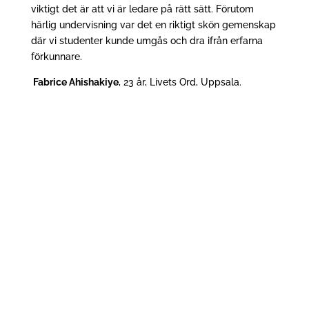
viktigt det är att vi är ledare på rätt sätt. Förutom
härlig undervisning var det en riktigt skön gemenskap
där vi studenter kunde umgås och dra ifrån erfarna
förkunnare.
Fabrice Ahishakiye
, 23 år, Livets Ord, Uppsala.
Vad driver människor när det gäller deras tro?
Varför måste nästan alltid tron ha en
avgränsning och ett avståndstagande mot
något annat? Vad säger...