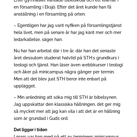
Efter gymnasiet väntade bibelskola och ett teamår i
en församling i Eksjö. Efter det året kunde han få
anställning i en församling på orten.
– Egentligen har jag varit nyfiken på församlingstjänst
hela livet, men på senare år har jag känt mer och mer
ledarkallelse, säger han.
Nu har han arbetat där i tre år, där han det senaste
året dessutom studerat halvtid på STH:s grundkurs i
teologi och tjänst. Han läser även webbkurser i teologi
och åker på minicampus några gånger per termin.
Men att det blev just STH beror inte enbart på
upplägget.
– Min anledning att söka mig till STH är bibelsynen.
Jag uppskattar den klassiska hållningen, det ger mig
så mycket mer att jag kan vila i att det är en hållning
som är grundad i Guds ord.
Det ligger i tiden
I mars var han med på ett av terminens minicampus,