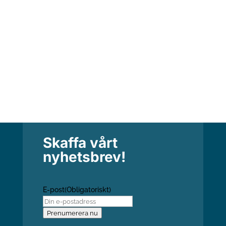
Kristen apologetik - att försvara den kristna tron
Hur försvarar man och förklarar den kristna tron
i en tid av ifrågasättande och relativism? STH...
Skaffa vårt
nyhetsbrev!
E-post
(Obligatoriskt)
Prenumerera nu