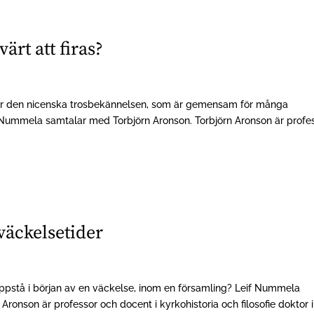
ärt att firas?
för den nicenska trosbekännelsen, som är gemensam för många
eif Nummela samtalar med Torbjörn Aronson. Torbjörn Aronson är profe
väckelsetider
ppstå i början av en väckelse, inom en församling? Leif Nummela
ronson är professor och docent i kyrkohistoria och filosofie doktor i