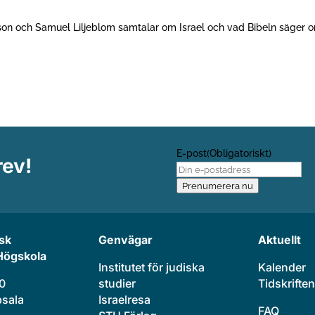
sson och Samuel Liljeblom samtalar om Israel och vad Bibeln säger 
n.
E-post
(Obligatoriskt)
rev!
Prenumerera nu
sk
Genvägar
Aktuellt
Högskola
Institutet för judiska
Kalender
20
studier
Tidskriften
sala
Israelresa
FAQ