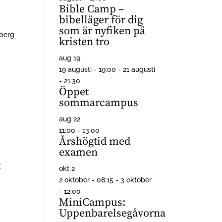
Bible Camp –
bibelläger för dig
som är nyfiken på
dberg
kristen tro
aug
19
19 augusti - 19:00
-
21 augusti
- 21:30
Öppet
sommarcampus
aug
22
11:00
-
13:00
Årshögtid med
examen
t
okt
2
2 oktober - 08:15
-
3 oktober
- 12:00
MiniCampus:
Uppenbarelsegåvorna