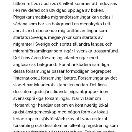
tillkommit 2017 och 2018, vilket kommer att redovisas
i en reviderad och utvidgad upplaga av boken.
Pingstkarismatiska migrantförsamlingar kan delas i
sådana som har sin bakgrund i en megakyrka i ett
annat land, oberoende migrantförsamlingar som
startats i Sverige, megakyrkor som startats av
migranter i Sverige och spritts till andra länder, och
migrantförsamlingar som ingår i svenska trossamfund.
Det finns även församlingsplanteringar med
anglosaxisk bakgrund. För att inkludera samtliga
dessa församlingar passar förmodligen begreppet
”internationell församling” bättre. Församlingar av det
slaget har inkluderats i tabellen nedan. Det finns
dessutom gudstjänstfirande migrantgrupper inom
svenskspråkiga församlingar. När vi talar om
”församling” handlar det om en kontinuerlig lokal
gudstjänstgemenskap med någon form av lokalt
ledarskap, en självförståelse av att vara en lokal
församling och dessutom en offentlig registrering som