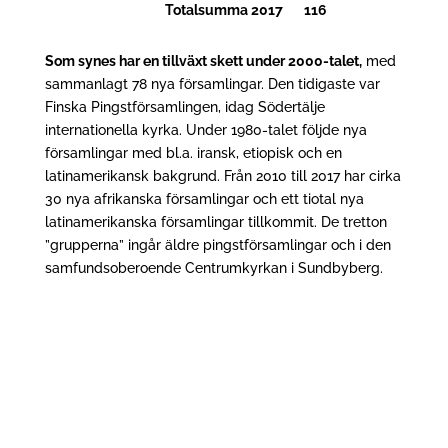
Totalsumma 2017 116
Som synes har en tillväxt skett under 2000-talet,
med
sammanlagt 78 nya församlingar. Den tidigaste var
Finska Pingstförsamlingen, idag Södertälje
internationella kyrka. Under 1980-talet följde nya
församlingar med bl.a. iransk, etiopisk och en
latinamerikansk bakgrund. Från 2010 till 2017 har cirka
30 nya afrikanska församlingar och ett tiotal nya
latinamerikanska församlingar tillkommit. De tretton
”grupperna” ingår äldre pingstförsamlingar och i den
samfundsoberoende Centrumkyrkan i Sundbyberg.
Vår lärare i Gamla testamentets exegetik,
teologie doktor Karl-Henrik Wallerstein,