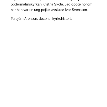
Södermalmskyrkan Kristna Skola. Jag döpte honom
när han var en ung pojke, avslutar Ivar Svensson.
Torbjörn Aronson, docent i kyrkohistoria
Vår lärare i Gamla testamentets exegetik,
teologie doktor Karl-Henrik Wallerstein,
kyrkoherde i Göteryds pastorat och fältpräst,
fick avsluta sin...
Bible Camp Sweden – fem dagar sommarläger