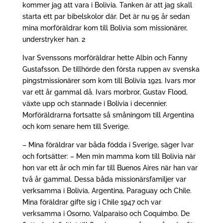
kommer jag att vara i Bolivia. Tanken är att jag skall
starta ett par bibelskolor där. Det är nu 95 år sedan
mina morföräldrar kom till Bolivia som missionärer,
understryker han. 2
Ivar Svenssons morföräldrar hette Albin och Fanny
Gustafsson. De tillhörde den första ruppen av svenska
pingstmissionärer som kom till Bolivia 1921. Ivars mor
var ett år gammal då. Ivars morbror, Gustav Flood,
växte upp och stannade i Bolivia i decennier.
Morföräldrarna fortsatte så småningom till Argentina
och kom senare hem till Sverige.
– Mina föräldrar var båda födda i Sverige, säger Ivar
och fortsätter: – Men min mamma kom till Bolivia när
hon var ett år och min far till Buenos Aires när han var
två år gammal. Dessa båda missionärsfamiljer var
verksamma i Bolivia, Argentina, Paraguay och Chile.
Mina föräldrar gifte sig i Chile 1947 och var
verksamma i Osorno, Valparaiso och Coquimbo. De