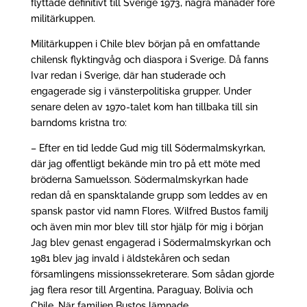
flyttade definitivt till Sverige 1973, några månader före
militärkuppen.
Militärkuppen i Chile blev början på en omfattande
chilensk flyktingvåg och diaspora i Sverige. Då fanns
Ivar redan i Sverige, där han studerade och
engagerade sig i vänsterpolitiska grupper. Under
senare delen av 1970-talet kom han tillbaka till sin
barndoms kristna tro:
– Efter en tid ledde Gud mig till Södermalmskyrkan,
där jag offentligt bekände min tro på ett möte med
bröderna Samuelsson. Södermalmskyrkan hade
redan då en spansktalande grupp som leddes av en
spansk pastor vid namn Flores. Wilfred Bustos familj
och även min mor blev till stor hjälp för mig i början
Jag blev genast engagerad i Södermalmskyrkan och
1981 blev jag invald i äldstekåren och sedan
församlingens missionssekreterare. Som sådan gjorde
jag flera resor till Argentina, Paraguay, Bolivia och
Chile. När familjen Bustos lämnade