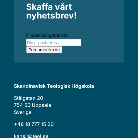
Skaffa vårt
nyhetsbrev!
E-post
(Obligatoriskt)
Prenumerera nu
Skandinavisk Teologisk Högskola
Stålgatan 20
754 50 Uppsala
Sverige
+46 18 777 15 20
kansli@teol.se