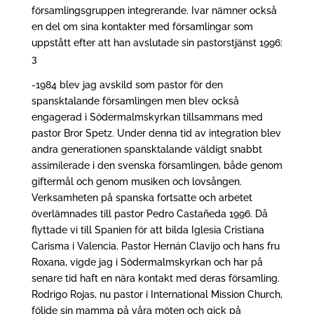
församlingsgruppen integrerande. Ivar nämner också
en del om sina kontakter med församlingar som
uppstått efter att han avslutade sin pastorstjänst 1996:
3
-1984 blev jag avskild som pastor för den
spansktalande församlingen men blev också
engagerad i Södermalmskyrkan tillsammans med
pastor Bror Spetz. Under denna tid av integration blev
andra generationen spansktalande väldigt snabbt
assimilerade i den svenska församlingen, både genom
giftermål och genom musiken och lovsången.
Verksamheten på spanska fortsatte och arbetet
överlämnades till pastor Pedro Castañeda 1996. Då
flyttade vi till Spanien för att bilda Iglesia Cristiana
Carisma i Valencia. Pastor Hernán Clavijo och hans fru
Roxana, vigde jag i Södermalmskyrkan och har på
senare tid haft en nära kontakt med deras församling.
Rodrigo Rojas, nu pastor i International Mission Church,
följde sin mamma på våra möten och gick på