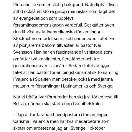
förkunnelse som en viktig bakgrund. Naturligtvis finns
alltid också en större grupp människor som tagit del
av evangeliet och som upplevt
församlingsgemenskapen värdefull. Det gäller även
den tillväxt av latinamerikanska församlingar i
Stockholmsområdet som skett under 2000-talet. En
av pionjärerna bakom tillväxten är pastor Ivar
Svensson. Han har en fascinerande livshistoria som
omfattar två kontinenter, flera länder och tre
generationer av missionärer. Sedan slutet av 1990-
talet är han pastor för en pingstkarismatisk församling
i Valencia i Spanien men besöker också med jämna
mellanrum församlingar i Latinamerika och Sverige.
När vi träffar Ivar förbereder han sig just för en resa till
Bolivia, där han ska starta upp två bibelskolor:
– Jag är fortfarande huvudpastorn i församlingen
Carisma i Valencia men har bra medarbetare som
sköter om arbetet när jag är i Sverige. I oktober