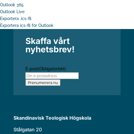
Outlook 365
Outlook Live
Exportera .ics-fil
Exportera ics-fil för Outlook
Skaffa vårt
nyhetsbrev!
E-post
(Obligatoriskt)
Prenumerera nu
Skandinavisk Teologisk Högskola
Stålgatan 20